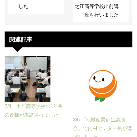
した
之江高等学校出前講
座を行いました
関連記事
7/4 土居高等学校の1年生
の皆様が来訪されました。
8/6 「地域産業創生講演
会」で内村センター長が講
演しました！