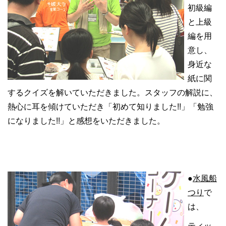
初級編
と上級
編を用
意し、
身近な
紙に関
するクイズを解いていただきました。スタッフの解説に、
熱心に耳を傾けていただき「初めて知りました!!」「勉強
になりました!!」と感想をいただきました。
●
水風船
つり
で
は、
ティッ