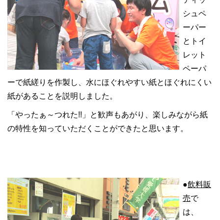
シュペ
ーパー
とトイ
レット
ペーパ
ーで紙縒りを作製し、水にほぐれやすい紙とほぐれにくい
紙があることを説明しました。
「やったぁ～つれた!!」と歓声もあがり、楽しみながら紙
の特性を知っていただくことができたと思います。
●
飲料販
売
で
は、