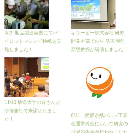
9/29 製品製造実習にてパ
キユーピー株式会社 研究
イロットマシンで抄紙を実
開発本部で内村 浩美 特別
施しました！
榮譽教授が講演しました
11/13 放送大学の皆さんが
研修旅行で来訪されまし
6/11 愛媛県紙パルプ工業
た！
会通常総会において研究の
成果報告会が行われました