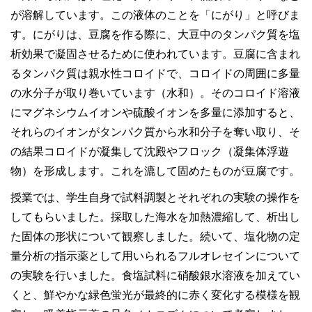
が溶解しています。この液体のことを「にがり」と呼びま
す。にがりは、豆腐を作る際に、大豆中のタンパク質を塩
析効果で凝固させるために使われています。豆腐に含まれ
るタンパク質は親水性コロイドで、コロイドの周囲に多量
の水分子が取り巻いています（水和）。そのコロイド溶液
にマグネシウムイオンや硫酸イオンを多量に添加すると、
それらのイオンがタンパク質から水和分子を奪い取り、そ
の結果コロイドが凝集して沈殿やフロック（凝集体浮遊
物）を形成します。これを漉して固めたものが豆腐です。
授業では、学生自身で試料調製とそれぞれの実験の操作を
してもらいました。採取した海水を加熱濃縮して、析出し
た固体の形状について観察しました。続いて、塩化物の定
量分析の指示薬として用いられるフルオレセインについて
の実験を行いました。食塩試料に硝酸銀水溶液を加えてい
くと、鮮やかな緑色蛍光が最終的に赤く変化する模様を観