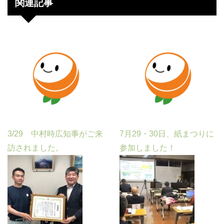
関連記事
3/29 中村時広知事がご来
7月29・30日、紙まつりに
訪されました。
参加しました！